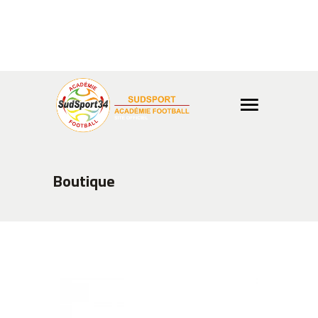
Info ou réservation ?
04 99
02 65 03
Boutique
Boutique