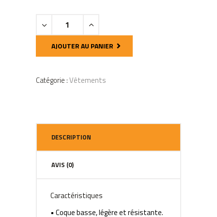
Nike
Mercurial
Lite
AJOUTER AU PANIER
Soccer
Shin
Guards
Catégorie :
Vêtements
quantity
DESCRIPTION
AVIS (0)
Caractéristiques
• Coque basse, légère et résistante.