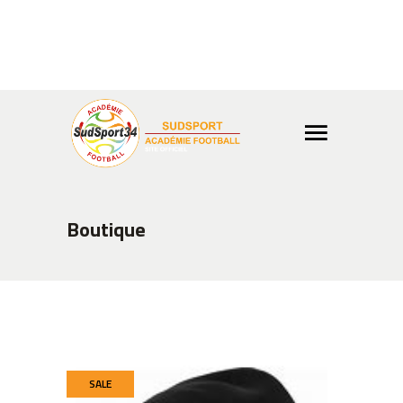
Info ou réservation ?
04 99
02 65 03
Boutique
Boutique
SALE