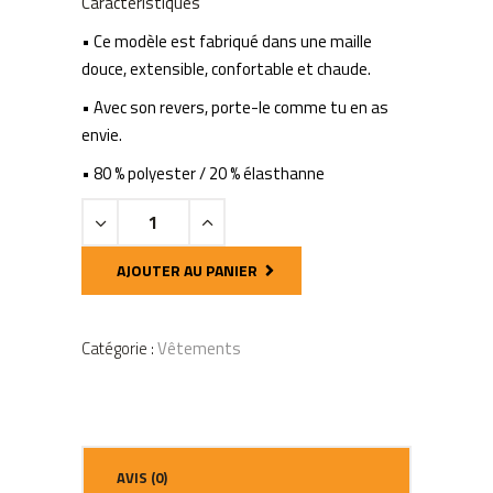
Caractéristiques
était :
est :
23.99 €.
1.00 €.
• Ce modèle est fabriqué dans une maille
douce, extensible, confortable et chaude.
• Avec son revers, porte-le comme tu en as
envie.
• 80 % polyester / 20 % élasthanne
Bonnet
Nike
Team
AJOUTER AU PANIER
quantity
Catégorie :
Vêtements
AVIS (0)