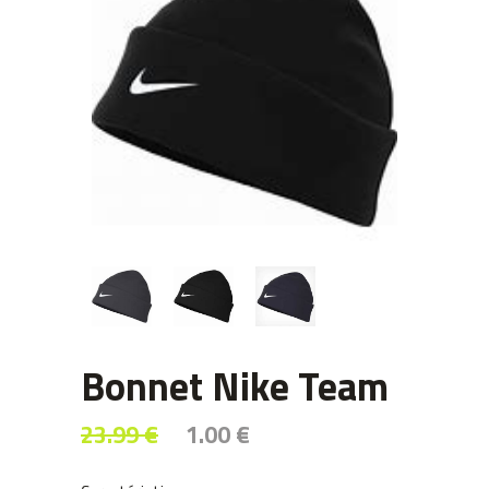
Bonnet Nike Team
Le
Le
23.99
€
1.00
€
prix
prix
initial
actuel